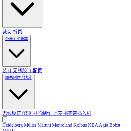
裁切
折页
杂志 / 平装本
装订
无线胶订
配页
图书制作 / 精装
无线胶订
配页
书芯制作
上壳
书签带插入机
Heidelberg
Müller Martini
Manroland
Kolbus
KBA
Agfa
Bobst
MBO