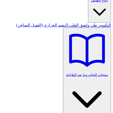
إنتاج التغليف
التكسير
طي ولصق العلب
البصم الحراري (الفويل الساخن)
منتجات التجليد وما بعد الطباعة