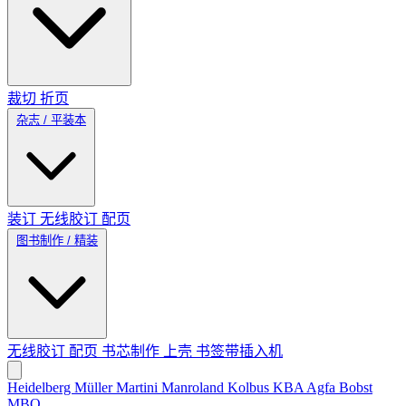
裁切
折页
杂志 / 平装本
装订
无线胶订
配页
图书制作 / 精装
无线胶订
配页
书芯制作
上壳
书签带插入机
Heidelberg
Müller Martini
Manroland
Kolbus
KBA
Agfa
Bobst
MBO