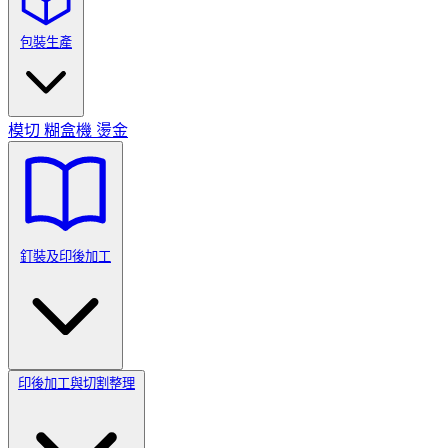
包裝生產
模切
糊盒機
燙金
釘裝及印後加工
印後加工與切割整理