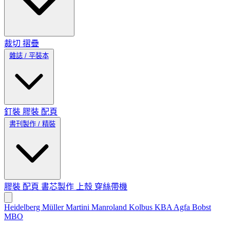
裁切
摺疊
雜誌 / 平裝本
釘裝
膠裝
配頁
書刊製作 / 精裝
膠裝
配頁
書芯製作
上殼
穿絲帶機
Heidelberg
Müller Martini
Manroland
Kolbus
KBA
Agfa
Bobst
MBO