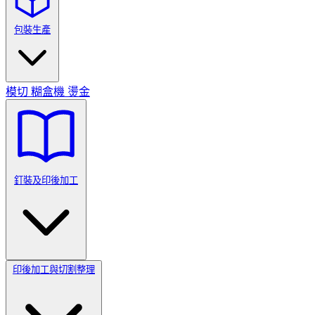
包裝生產
模切
糊盒機
燙金
釘裝及印後加工
印後加工與切割整理