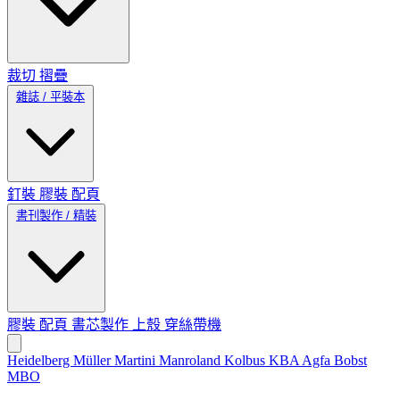
裁切
摺疊
雜誌 / 平裝本
釘裝
膠裝
配頁
書刊製作 / 精裝
膠裝
配頁
書芯製作
上殼
穿絲帶機
Heidelberg
Müller Martini
Manroland
Kolbus
KBA
Agfa
Bobst
MBO