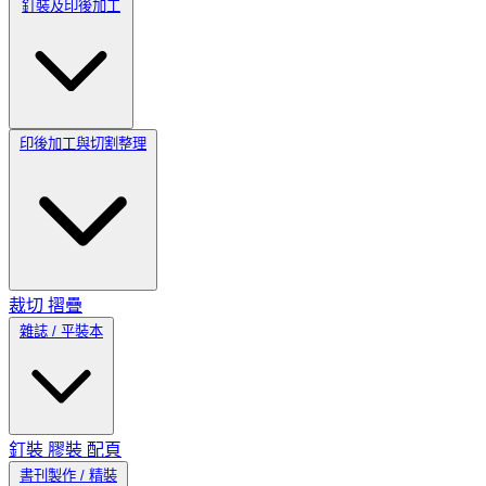
釘裝及印後加工
印後加工與切割整理
裁切
摺疊
雜誌 / 平裝本
釘裝
膠裝
配頁
書刊製作 / 精裝