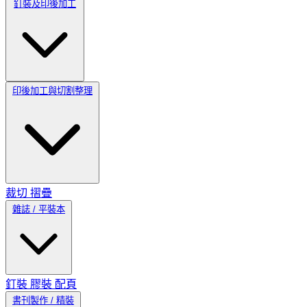
釘裝及印後加工
印後加工與切割整理
裁切
摺疊
雜誌 / 平裝本
釘裝
膠裝
配頁
書刊製作 / 精裝