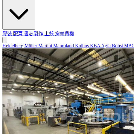
膠裝
配頁
書芯製作
上殼
穿絲帶機
Heidelberg
Müller Martini
Manroland
Kolbus
KBA
Agfa
Bobst
MB