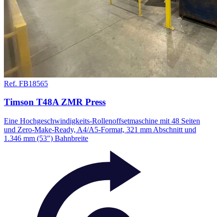
Ref. FB18565
Timson T48A ZMR Press
Eine Hochgeschwindigkeits-Rollenoffsetmaschine mit 48 Seiten
und Zero-Make-Ready, A4/A5-Format, 321 mm Abschnitt und
1.346 mm (53") Bahnbreite