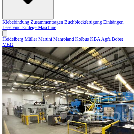
Klebebindung
Zusammentragen
Buchblockfertigung
Einhängen
Leseband-Einlege-Maschine
Heidelberg
Müller Martini
Manroland
Kolbus
KBA
Agfa
Bobst
MBO