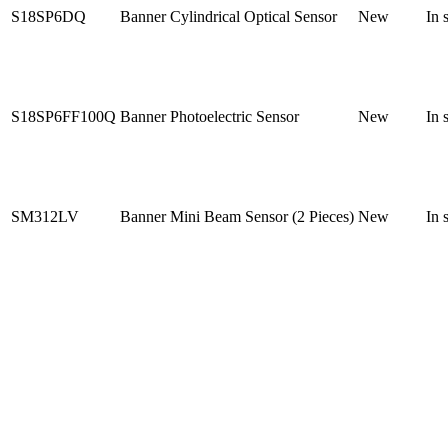
S18SP6DQ
Banner Cylindrical Optical Sensor
New
In 
S18SP6FF100Q
Banner Photoelectric Sensor
New
In 
SM312LV
Banner Mini Beam Sensor (2 Pieces)
New
In 