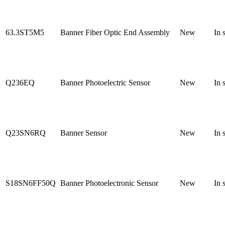
63.3ST5M5
Banner Fiber Optic End Assembly
New
In 
Q236EQ
Banner Photoelectric Sensor
New
In 
Q23SN6RQ
Banner Sensor
New
In 
S18SN6FF50Q
Banner Photoelectronic Sensor
New
In 