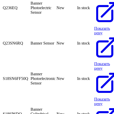
Banner
Q236EQ
Photoelectric
New
In stock
Sensor
Показать
цену
Q23SN6RQ
Banner Sensor
New
In stock
Показать
цену
Banner
S18SN6FF50Q
Photoelectronic
New
In stock
Sensor
Показать
цену
Banner
S18SP6DQ
Cylindrical
New
In stock