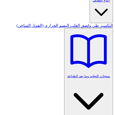
إنتاج التغليف
التكسير
طي ولصق العلب
البصم الحراري (الفويل الساخن)
منتجات التجليد وما بعد الطباعة