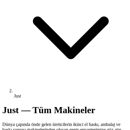
Just
Just — Tüm Makineler
Dünya çapında önde gelen üreticilerin ikinci el baskı, ambalaj ve
baskı sonrası makinelerinden oluşan geniş envanterimize göz atın.