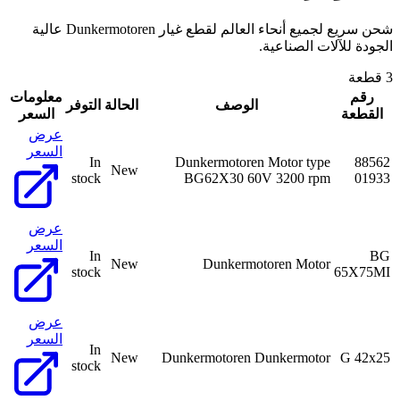
شحن سريع لجميع أنحاء العالم لقطع غيار Dunkermotoren عالية
الجودة للآلات الصناعية.
3 قطعة
رقم
معلومات
الوصف
الحالة
التوفر
القطعة
السعر
عرض
السعر
In
Dunkermotoren Motor type
88562
New
stock
BG62X30 60V 3200 rpm
01933
عرض
السعر
In
BG
New
Dunkermotoren Motor
stock
65X75MI
عرض
السعر
In
New
Dunkermotoren Dunkermotor
G 42x25
stock