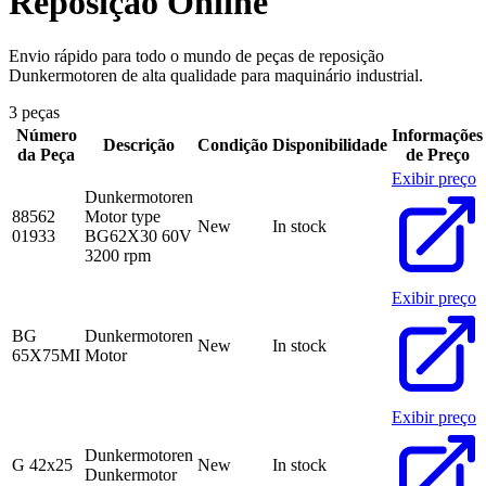
Reposição Online
Envio rápido para todo o mundo de peças de reposição
Dunkermotoren de alta qualidade para maquinário industrial.
3 peças
Número
Informações
Descrição
Condição
Disponibilidade
da Peça
de Preço
Exibir preço
Dunkermotoren
88562
Motor type
New
In stock
01933
BG62X30 60V
3200 rpm
Exibir preço
BG
Dunkermotoren
New
In stock
65X75MI
Motor
Exibir preço
Dunkermotoren
G 42x25
New
In stock
Dunkermotor