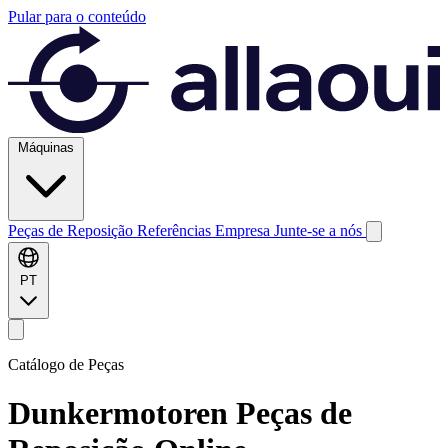
Pular para o conteúdo
Máquinas
Peças de Reposição
Referências
Empresa
Junte-se a nós
PT
Catálogo de Peças
Dunkermotoren
Peças de