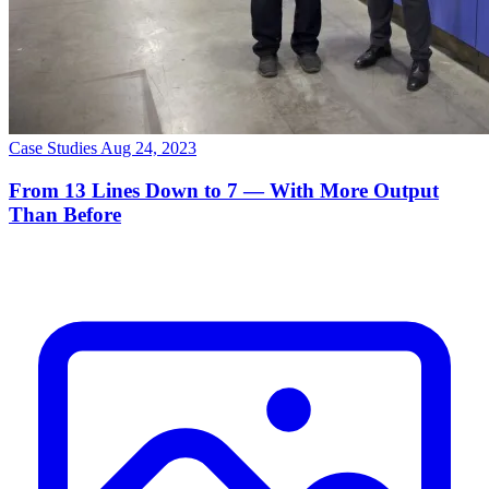
Case Studies
Aug 24, 2023
From 13 Lines Down to 7 — With More Output
Than Before