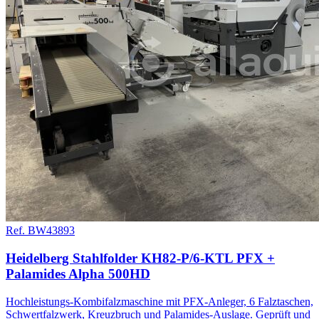
Ref. BW43893
Heidelberg Stahlfolder KH82-P/6-KTL PFX +
Palamides Alpha 500HD
Hochleistungs-Kombifalzmaschine mit PFX-Anleger, 6 Falztaschen,
Schwertfalzwerk, Kreuzbruch und Palamides-Auslage. Geprüft und