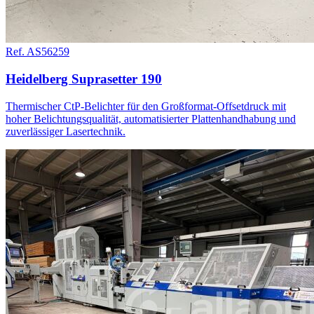
Ref. AS56259
Heidelberg Suprasetter 190
Thermischer CtP-Belichter für den Großformat-Offsetdruck mit
hoher Belichtungsqualität, automatisierter Plattenhandhabung und
zuverlässiger Lasertechnik.