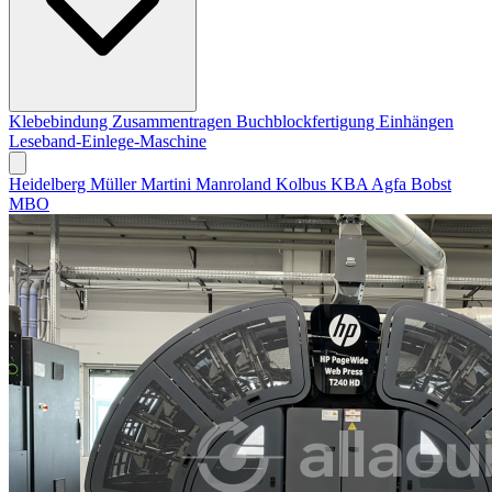
Klebebindung
Zusammentragen
Buchblockfertigung
Einhängen
Leseband-Einlege-Maschine
Heidelberg
Müller Martini
Manroland
Kolbus
KBA
Agfa
Bobst
MBO