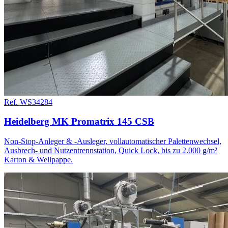
Ref. WS34284
Heidelberg MK Promatrix 145 CSB
Non-Stop-Anleger & -Ausleger, vollautomatischer Palettenwechsel,
Ausbrech- und Nutzentrennstation, Quick Lock, bis zu 2.000 g/m²
Karton & Wellpappe.