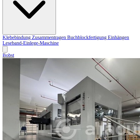
Klebebindung
Zusammentragen
Buchblockfertigung
Einhängen
Leseband-Einlege-Maschine
Bobst