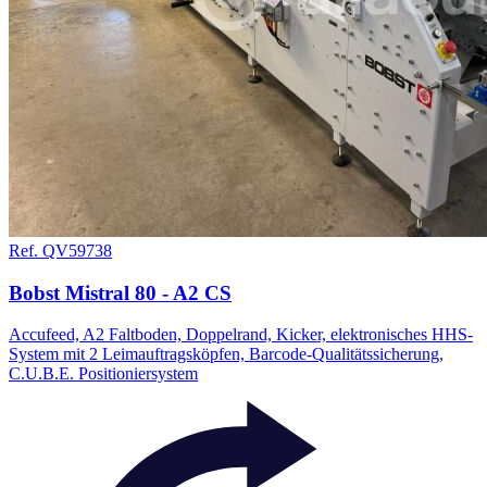
Ref. QV59738
Bobst Mistral 80 - A2 CS
Accufeed, A2 Faltboden, Doppelrand, Kicker, elektronisches HHS-
System mit 2 Leimauftragsköpfen, Barcode-Qualitätssicherung,
C.U.B.E. Positioniersystem