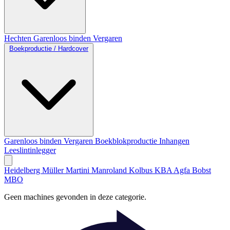
Hechten
Garenloos binden
Vergaren
Boekproductie / Hardcover
Garenloos binden
Vergaren
Boekblokproductie
Inhangen
Leeslintinlegger
Heidelberg
Müller Martini
Manroland
Kolbus
KBA
Agfa
Bobst
MBO
Geen machines gevonden in deze categorie.