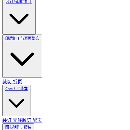
装订与印后加工
印后加工与表面整饰
裁切
折页
杂志 / 平装本
装订
无线胶订
配页
图书制作 / 精装