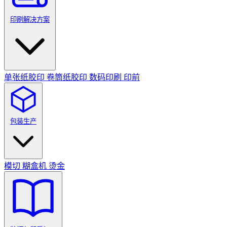
印刷解决方案
单张纸胶印
卷筒纸胶印
数码印刷
印前
包装生产
模切
糊盒机
烫金