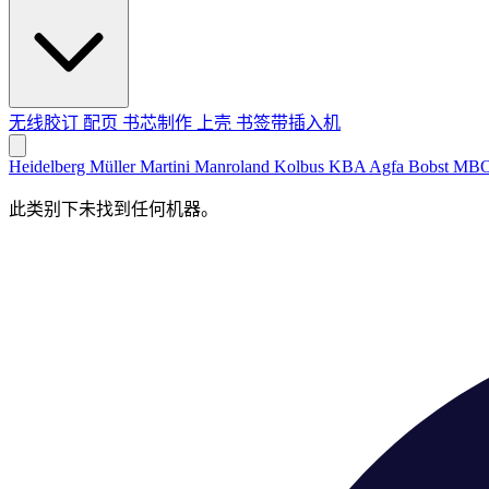
无线胶订
配页
书芯制作
上壳
书签带插入机
Heidelberg
Müller Martini
Manroland
Kolbus
KBA
Agfa
Bobst
MB
此类别下未找到任何机器。