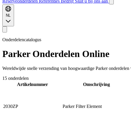
Reserveonderdelen
Referenties
Bedrijf
Sluit u bij ons aan
NL
Onderdelencatalogus
Parker
Onderdelen Online
Wereldwijde snelle verzending van hoogwaardige Parker onderdelen v
15 onderdelen
Artikelnummer
Omschrijving
2030ZP
Parker Filter Element