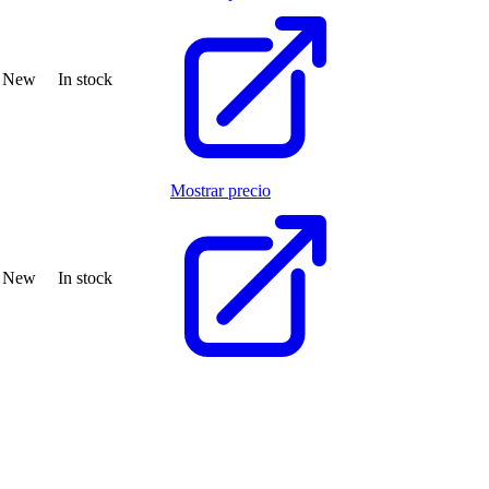
New
In stock
Mostrar precio
New
In stock