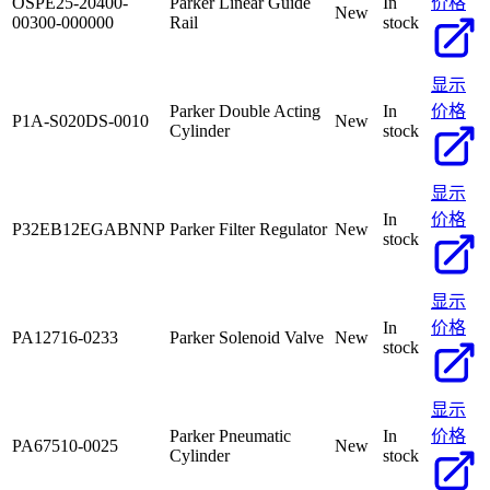
OSPE25-20400-
Parker Linear Guide
In
价格
New
00300-000000
Rail
stock
显示
Parker Double Acting
In
价格
P1A-S020DS-0010
New
Cylinder
stock
显示
In
价格
P32EB12EGABNNP
Parker Filter Regulator
New
stock
显示
In
价格
PA12716-0233
Parker Solenoid Valve
New
stock
显示
Parker Pneumatic
In
价格
PA67510-0025
New
Cylinder
stock