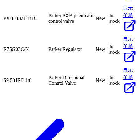
显示
Parker PXB pneumatic
In
价格
PXB-B3211BD2
New
control valve
stock
显示
In
价格
R75G03C/N
Parker Regulator
New
stock
显示
Parker Directional
In
价格
S9 581RF-1/8
New
Control Valve
stock