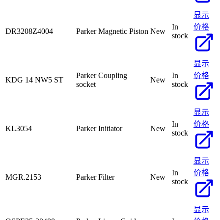
显示
In
价格
DR3208Z4004
Parker Magnetic Piston
New
stock
显示
Parker Coupling
In
价格
KDG 14 NW5 ST
New
socket
stock
显示
In
价格
KL3054
Parker Initiator
New
stock
显示
In
价格
MGR.2153
Parker Filter
New
stock
显示