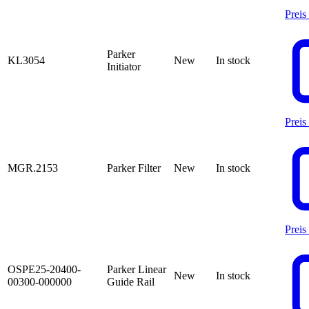
Preis
Parker
KL3054
New
In stock
Initiator
Preis
MGR.2153
Parker Filter
New
In stock
Preis
OSPE25-20400-
Parker Linear
New
In stock
00300-000000
Guide Rail