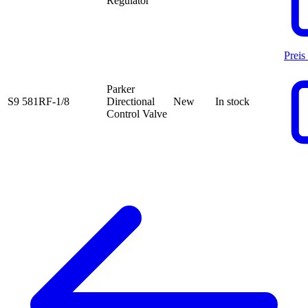
Regulator
Preis
Parker
S9 581RF-1/8
Directional
New
In stock
Control Valve