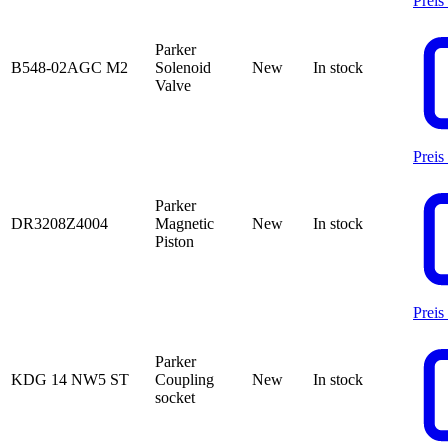
Preis
Parker
B548-02AGC M2
Solenoid
New
In stock
Valve
Preis
Parker
DR3208Z4004
Magnetic
New
In stock
Piston
Preis
Parker
KDG 14 NW5 ST
Coupling
New
In stock
socket