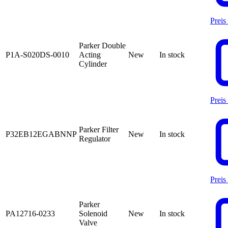
Preis
Parker Double
P1A-S020DS-0010
Acting
New
In stock
Cylinder
Preis
Parker Filter
P32EB12EGABNNP
New
In stock
Regulator
Preis
Parker
PA12716-0233
Solenoid
New
In stock
Valve