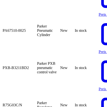
Preis
Parker
PA67510-0025
Pneumatic
New
In stock
Cylinder
Preis
Parker PXB
PXB-B3211BD2
pneumatic
New
In stock
control valve
Preis
Parker
R75G03C/N
New
In stock