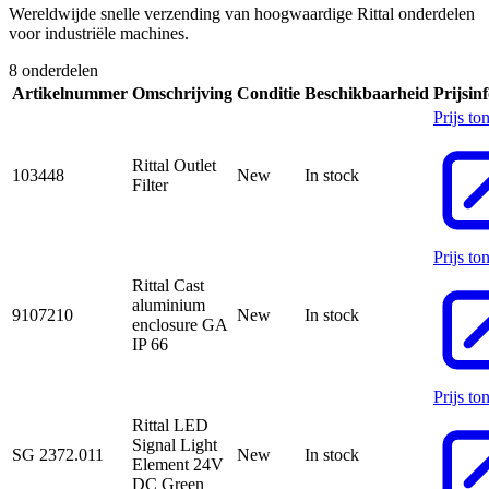
Wereldwijde snelle verzending van hoogwaardige Rittal onderdelen
voor industriële machines.
8 onderdelen
Artikelnummer
Omschrijving
Conditie
Beschikbaarheid
Prijsin
Prijs to
Rittal Outlet
103448
New
In stock
Filter
Prijs to
Rittal Cast
aluminium
9107210
New
In stock
enclosure GA
IP 66
Prijs to
Rittal LED
Signal Light
SG 2372.011
New
In stock
Element 24V
DC Green