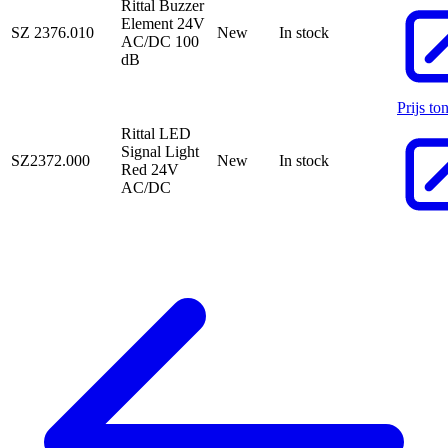
Rittal Buzzer
Element 24V
SZ 2376.010
New
In stock
AC/DC 100
dB
Prijs to
Rittal LED
Signal Light
SZ2372.000
New
In stock
Red 24V
AC/DC