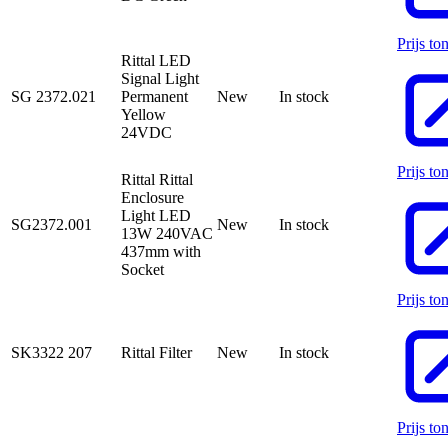
Prijs to
Rittal LED
Signal Light
SG 2372.021
Permanent
New
In stock
Yellow
24VDC
Prijs to
Rittal Rittal
Enclosure
Light LED
SG2372.001
New
In stock
13W 240VAC
437mm with
Socket
Prijs to
SK3322 207
Rittal Filter
New
In stock
Prijs to