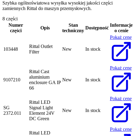
Szybka ogólnoświatowa wysyłka wysokiej jakości części
zamiennych Rittal do maszyn przemysłowych.
8 części
Numer
Stan
Informacje
Opis
Dostępność
części
techniczny
o cenie
Pokaż cenę
Rittal Outlet
103448
New
In stock
Filter
Pokaż cenę
Rittal Cast
aluminium
9107210
New
In stock
enclosure GA IP
66
Pokaż cenę
Rittal LED
SG
Signal Light
New
In stock
2372.011
Element 24V
DC Green
Pokaż cenę
Rittal LED