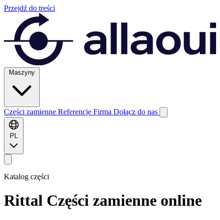
Przejdź do treści
Maszyny
Części zamienne
Referencje
Firma
Dołącz do nas
PL
Katalog części
Rittal
Części zamienne online