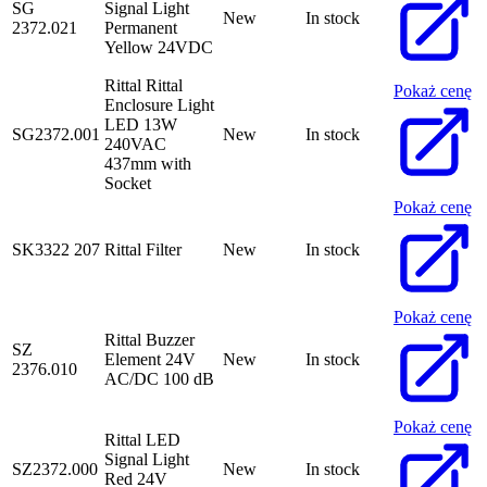
SG
Signal Light
New
In stock
2372.021
Permanent
Yellow 24VDC
Rittal Rittal
Pokaż cenę
Enclosure Light
LED 13W
SG2372.001
New
In stock
240VAC
437mm with
Socket
Pokaż cenę
SK3322 207
Rittal Filter
New
In stock
Pokaż cenę
Rittal Buzzer
SZ
Element 24V
New
In stock
2376.010
AC/DC 100 dB
Pokaż cenę
Rittal LED
Signal Light
SZ2372.000
New
In stock
Red 24V