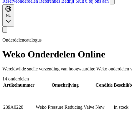
Reserveonderdelen
Referenties
Bedrijf
Sluit u bij ons aan
NL
Onderdelencatalogus
Weko
Onderdelen Online
Wereldwijde snelle verzending van hoogwaardige Weko onderdelen vo
14 onderdelen
Artikelnummer
Omschrijving
Conditie
Beschikb
239A0220
Weko Pressure Reducing Valve
New
In stock