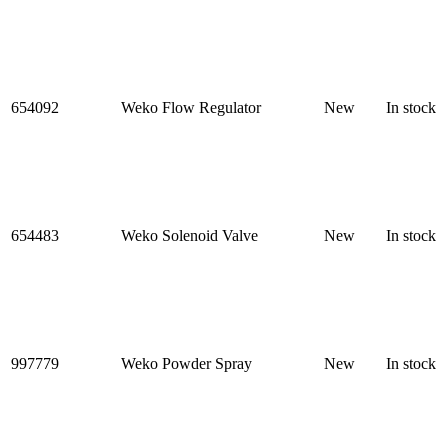
654092
Weko Flow Regulator
New
In stock
654483
Weko Solenoid Valve
New
In stock
997779
Weko Powder Spray
New
In stock