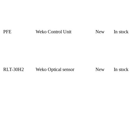
PFE
Weko Control Unit
New
In stock
RLT-30H2
Weko Optical sensor
New
In stock