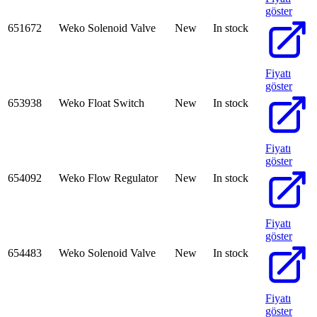
göster
651672
Weko Solenoid Valve
New
In stock
Fiyatı
göster
653938
Weko Float Switch
New
In stock
Fiyatı
göster
654092
Weko Flow Regulator
New
In stock
Fiyatı
göster
654483
Weko Solenoid Valve
New
In stock
Fiyatı
göster