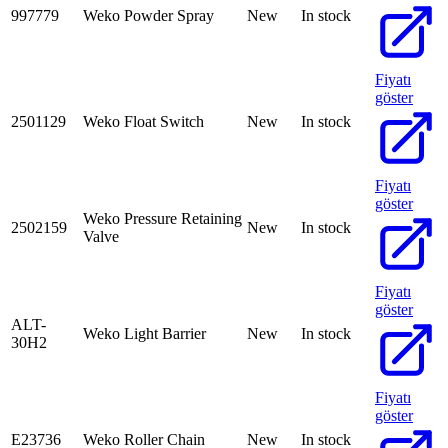
997779
Weko Powder Spray
New
In stock
Fiyatı
göster
2501129
Weko Float Switch
New
In stock
Fiyatı
göster
Weko Pressure Retaining
2502159
New
In stock
Valve
Fiyatı
göster
ALT-
Weko Light Barrier
New
In stock
30H2
Fiyatı
göster
E23736
Weko Roller Chain
New
In stock