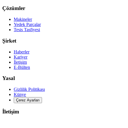
Çözümler
Makineler
Yedek Parçalar
Tesis Tasfiyesi
Şirket
Haberler
Kariyer
İletişim
E-Bülten
Yasal
Gizlilik Politikası
Künye
Çerez Ayarları
İletişim