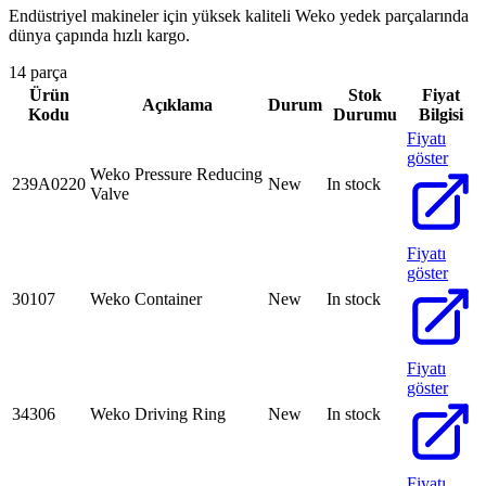
Endüstriyel makineler için yüksek kaliteli Weko yedek parçalarında
dünya çapında hızlı kargo.
14 parça
Ürün
Stok
Fiyat
Açıklama
Durum
Kodu
Durumu
Bilgisi
Fiyatı
göster
Weko Pressure Reducing
239A0220
New
In stock
Valve
Fiyatı
göster
30107
Weko Container
New
In stock
Fiyatı
göster
34306
Weko Driving Ring
New
In stock
Fiyatı