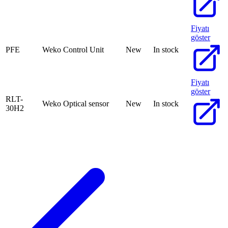
Fiyatı
göster
PFE
Weko Control Unit
New
In stock
Fiyatı
göster
RLT-
Weko Optical sensor
New
In stock
30H2