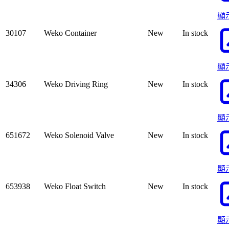
顯
30107
Weko Container
New
In stock
顯
34306
Weko Driving Ring
New
In stock
顯
651672
Weko Solenoid Valve
New
In stock
顯
653938
Weko Float Switch
New
In stock
顯