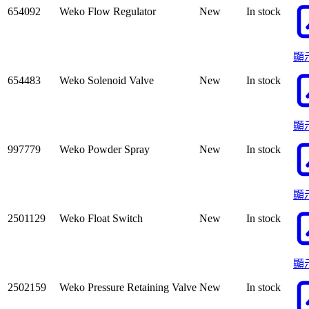
654092
Weko Flow Regulator
New
In stock
顯
654483
Weko Solenoid Valve
New
In stock
顯
997779
Weko Powder Spray
New
In stock
顯
2501129
Weko Float Switch
New
In stock
顯
2502159
Weko Pressure Retaining Valve
New
In stock