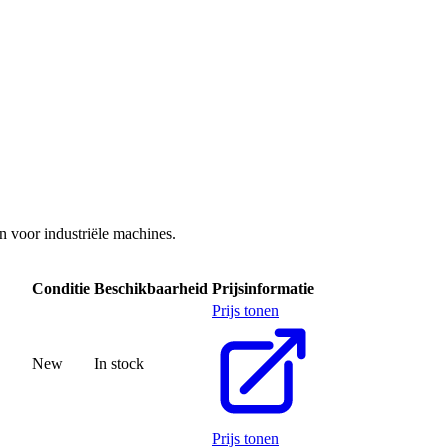
 voor industriële machines.
Conditie
Beschikbaarheid
Prijsinformatie
Prijs tonen
New
In stock
Prijs tonen