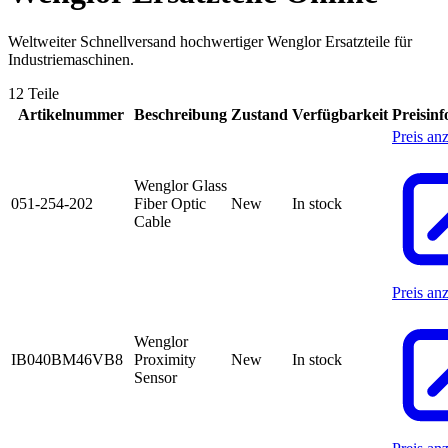
Weltweiter Schnellversand hochwertiger Wenglor Ersatzteile für
Industriemaschinen.
12 Teile
Artikelnummer
Beschreibung
Zustand
Verfügbarkeit
Preisin
Preis an
Wenglor Glass
051-254-202
Fiber Optic
New
In stock
Cable
Preis an
Wenglor
IB040BM46VB8
Proximity
New
In stock
Sensor