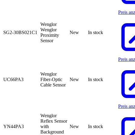
Preis an
Wenglor
Wenglor
SG2-30BS021C1
New
In stock
Proximity
Sensor
Preis an
Wenglor
UC66PA3
Fiber-Optic
New
In stock
Cable Sensor
Preis an
Wenglor
Reflex Sensor
YN44PA3
with
New
In stock
Background