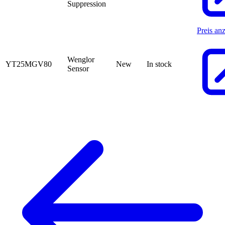
Suppression
Preis an
Wenglor
YT25MGV80
New
In stock
Sensor