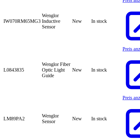
Preis an
Wenglor
IW070RM65MG3
Inductive
New
In stock
Sensor
Preis an
Wenglor Fiber
L0843835
Optic Light
New
In stock
Guide
Preis an
Wenglor
LM89PA2
New
In stock
Sensor