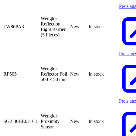
Preis an
Wenglor
Reflection
LW86PA3
New
In stock
Light Barrier
(5 Pieces)
Preis an
Wenglor
RF505
Reflector Foil
New
In stock
500 × 50 mm
Preis an
Wenglor
SG2-30BE021C1
Proximity
New
In stock
Sensor