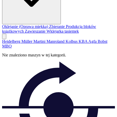
Oklejanie (Oprawa miękka)
Zbieranie
Produkcja bloków
książkowych
Zawieszanie
Wklejarka tasiemek
Heidelberg
Müller Martini
Manroland
Kolbus
KBA
Agfa
Bobst
MBO
Nie znaleziono maszyn w tej kategorii.