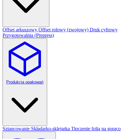
Offset arkuszowy
Offset rolowy (zwojowy)
Druk cyfrowy
Przygotowalnia (Prepress)
Produkcja opakowań
Sztancowanie
Składarko-sklejarka
Tłoczenie folią na gorąco