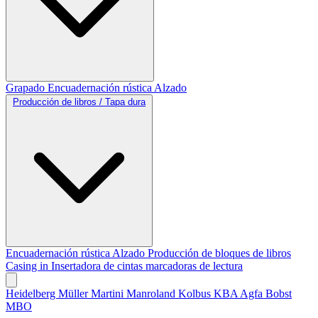
Grapado
Encuadernación rústica
Alzado
Producción de libros / Tapa dura
Encuadernación rústica
Alzado
Producción de bloques de libros
Casing in
Insertadora de cintas marcadoras de lectura
Heidelberg
Müller Martini
Manroland
Kolbus
KBA
Agfa
Bobst
MBO