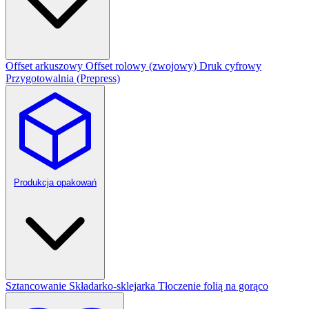
Offset arkuszowy
Offset rolowy (zwojowy)
Druk cyfrowy
Przygotowalnia (Prepress)
Produkcja opakowań
Sztancowanie
Składarko-sklejarka
Tłoczenie folią na gorąco