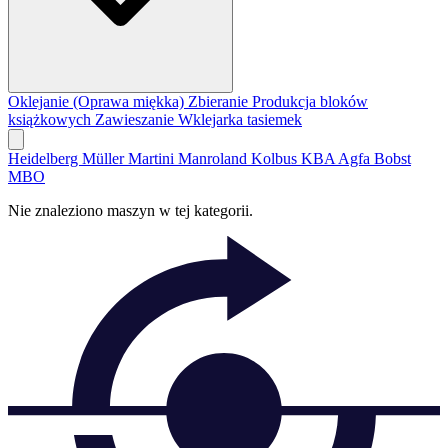
Oklejanie (Oprawa miękka)
Zbieranie
Produkcja bloków
książkowych
Zawieszanie
Wklejarka tasiemek
Heidelberg
Müller Martini
Manroland
Kolbus
KBA
Agfa
Bobst
MBO
Nie znaleziono maszyn w tej kategorii.