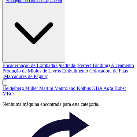
Produção de Livros / Capa Dura
Encadernação de Lombada Quadrada (Perfect Binding)
Alceamento
Produção de Miolos de Livros
Embutimento
Colocadora de Fitas
(Marcadores de Página)
Heidelberg
Müller Martini
Manroland
Kolbus
KBA
Agfa
Bobst
MBO
Nenhuma máquina encontrada para esta categoria.