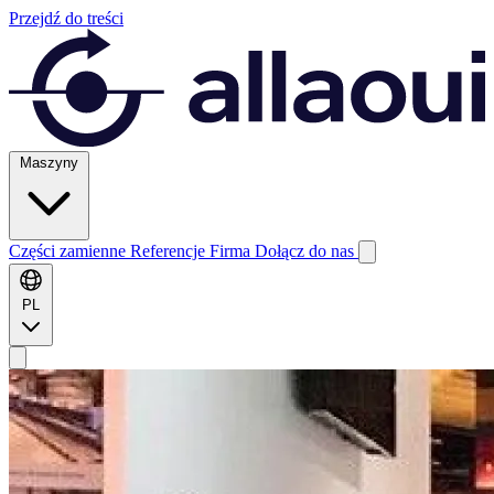
Przejdź do treści
Maszyny
Części zamienne
Referencje
Firma
Dołącz do nas
PL