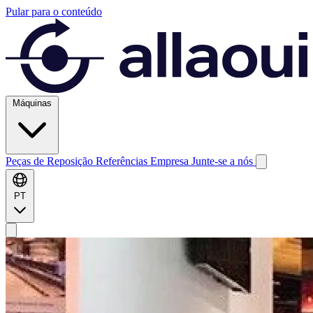
Pular para o conteúdo
Máquinas
Peças de Reposição
Referências
Empresa
Junte-se a nós
PT