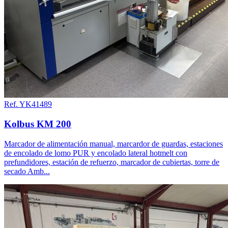
Ref. YK41489
Kolbus KM 200
Marcador de alimentación manual, marcardor de guardas, estaciones
de encolado de lomo PUR y encolado lateral hotmelt con
prefundidores, estación de refuerzo, marcador de cubiertas, torre de
secado Amb...