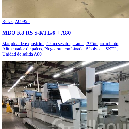
Ref. QA99955
MBO K8 RS S-KTL/6 + A80
Máquina de exposición, 12 meses de garantía, 275m por minuto,
Alimentador de palets, Plegadora combinada, 6 bolsas + SKTL,
Unidad de salida A80