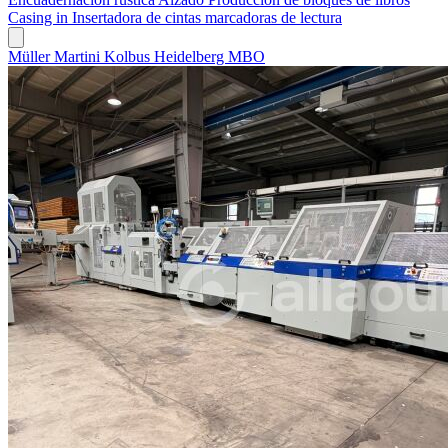
Casing in
Insertadora de cintas marcadoras de lectura
Müller Martini
Kolbus
Heidelberg
MBO