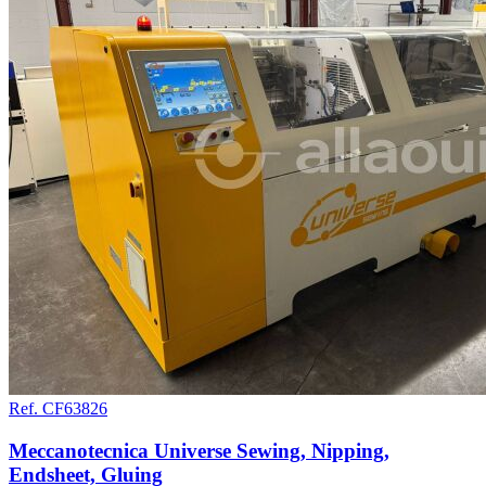
Ref. CF63826
Meccanotecnica Universe Sewing, Nipping,
Endsheet, Gluing