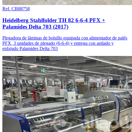
Ref. CB88758
Heidelberg Stahlfolder TH 82 6-6-4 PFX +
Palamides Delta 703 (2017)
Plegadora de láminas de bolsillo equipada con alimentador de palés
PFX, 3 unidades de plegado (6-6-4) y entrega con apilado y
enfajado Palamides Delta 703