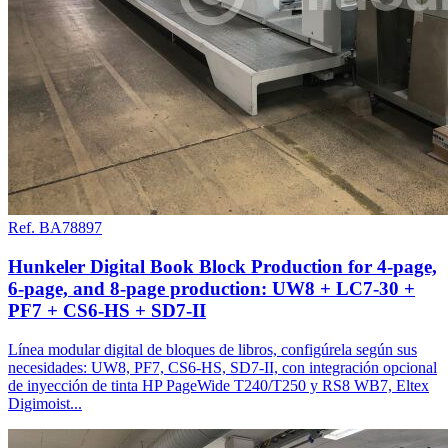
Ref. BA78897
Hunkeler Digital Book Block Production for 4-page,
6-page, and 8-page production: UW8 + LC7-30 +
PF7 + CS6-HS + SD7-II
Línea modular digital de bloques de libros, configúrela según sus
necesidades: UW8, PF7, CS6-HS, SD7-II, con integración opcional
de inyección de tinta HP PageWide T240/T250 y RS8 WB7, Eltex
Digimoist...