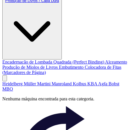
Produção de Livros / Capa Dura
Encadernação de Lombada Quadrada (Perfect Binding)
Alceamento
Produção de Miolos de Livros
Embutimento
Colocadora de Fitas
(Marcadores de Página)
Heidelberg
Müller Martini
Manroland
Kolbus
KBA
Agfa
Bobst
MBO
Nenhuma máquina encontrada para esta categoria.