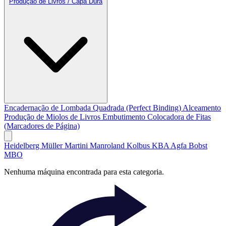
Produção de Livros / Capa Dura
Encadernação de Lombada Quadrada (Perfect Binding)
Alceamento
Produção de Miolos de Livros
Embutimento
Colocadora de Fitas
(Marcadores de Página)
Heidelberg
Müller Martini
Manroland
Kolbus
KBA
Agfa
Bobst
MBO
Nenhuma máquina encontrada para esta categoria.