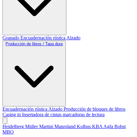
Grapado
Encuadernación rústica
Alzado
Producción de libros / Tapa dura
Encuadernación rústica
Alzado
Producción de bloques de libros
Casing in
Insertadora de cintas marcadoras de lectura
Heidelberg
Müller Martini
Manroland
Kolbus
KBA
Agfa
Bobst
MBO