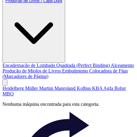
Produção de Livros / Capa Dura
Encadernação de Lombada Quadrada (Perfect Binding)
Alceamento
Produção de Miolos de Livros
Embutimento
Colocadora de Fitas
(Marcadores de Página)
Heidelberg
Müller Martini
Manroland
Kolbus
KBA
Agfa
Bobst
MBO
Nenhuma máquina encontrada para esta categoria.