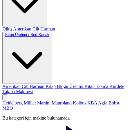
Dikiş
Amerikan Cilt
Harman
Kitap Üretimi / Sert Kapak
Amerikan Cilt
Harman
Kitap Bloğu Üretimi
Kitap Takma
Kurdele
Takma Makinesi
Heidelberg
Müller Martini
Manroland
Kolbus
KBA
Agfa
Bobst
MBO
Bu kategori için makine bulunamadı.