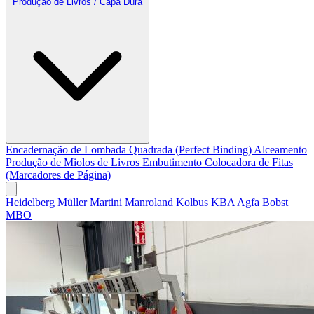
Produção de Livros / Capa Dura
Encadernação de Lombada Quadrada (Perfect Binding)
Alceamento
Produção de Miolos de Livros
Embutimento
Colocadora de Fitas
(Marcadores de Página)
Heidelberg
Müller Martini
Manroland
Kolbus
KBA
Agfa
Bobst
MBO