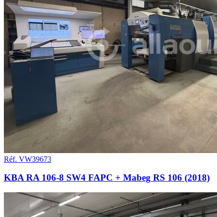
Réf. VW39673
KBA RA 106-8 SW4 FAPC + Mabeg RS 106 (2018)