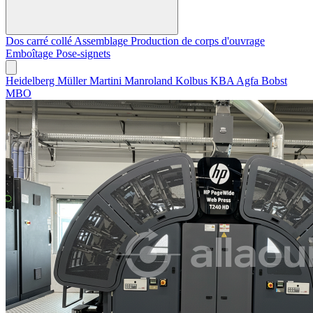
Dos carré collé
Assemblage
Production de corps d'ouvrage
Emboîtage
Pose-signets
Heidelberg
Müller Martini
Manroland
Kolbus
KBA
Agfa
Bobst
MBO