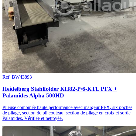
Réf. BW43893
Heidelberg Stahlfolder KH82-P/6-KTL PFX +
Palamides Alpha 500HD
Plieuse combinée haute performance avec margeur PFX, six poches
de pliage, section de pli couteau, section de pliage en croix et sortie
Palamides. Vérifiée et nettoyée.