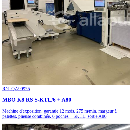
Réf. QA99955
MBO K8 RS S-KTL/6 + A80
Machine d'exposition, garantie 12 mois, 275 m/min, margeur à
palettes, plieuse combinée, 6 poches + SKTL, sortie A80