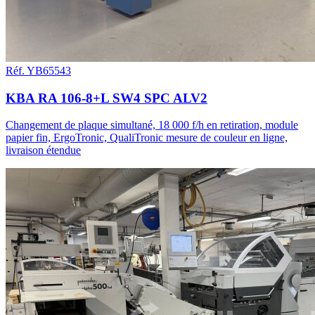
Réf. YB65543
KBA RA 106-8+L SW4 SPC ALV2
Changement de plaque simultané, 18 000 f/h en retiration, module
papier fin, ErgoTronic, QualiTronic mesure de couleur en ligne,
livraison étendue