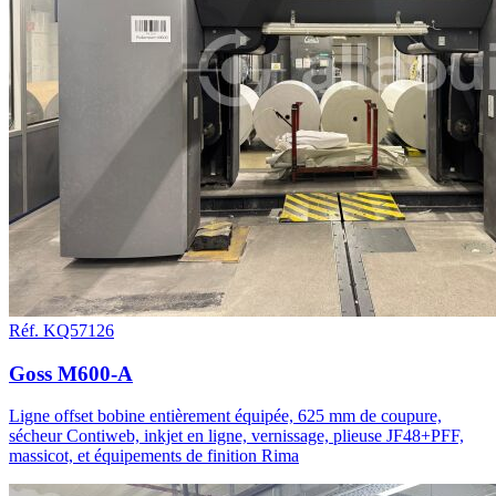
Réf. KQ57126
Goss M600-A
Ligne offset bobine entièrement équipée, 625 mm de coupure,
sécheur Contiweb, inkjet en ligne, vernissage, plieuse JF48+PFF,
massicot, et équipements de finition Rima