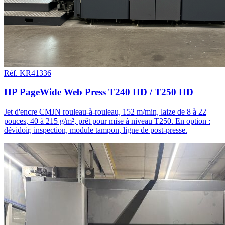
Réf. KR41336
HP PageWide Web Press T240 HD / T250 HD
Jet d'encre CMJN rouleau-à-rouleau, 152 m/min, laize de 8 à 22
pouces, 40 à 215 g/m², prêt pour mise à niveau T250. En option :
dévidoir, inspection, module tampon, ligne de post-presse.