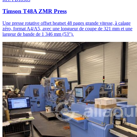
Timson T48A ZMR Press
Une presse rotative offset heatset 48 pages grande vitesse, à calage
zéro, format A4/A5, avec une longueur de coupe de 321 mm et une
largeur de bande de 1 346 mm (53").