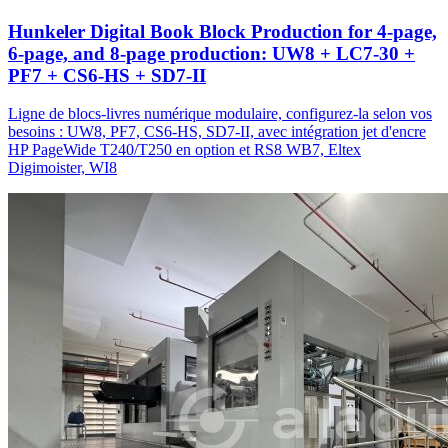
Hunkeler Digital Book Block Production for 4-page,
6-page, and 8-page production: UW8 + LC7-30 +
PF7 + CS6-HS + SD7-II
Ligne de blocs-livres numérique modulaire, configurez-la selon vos
besoins : UW8, PF7, CS6-HS, SD7-II, avec intégration jet d'encre
HP PageWide T240/T250 en option et RS8 WB7, Eltex
Digimoister, WI8