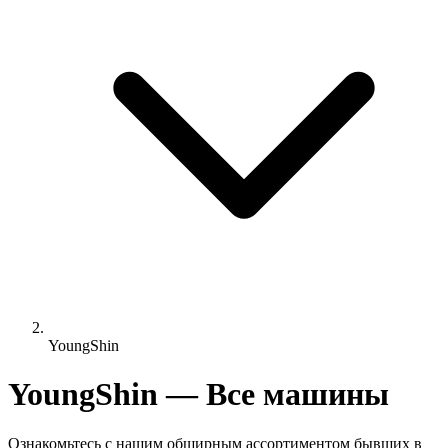
YoungShin
YoungShin — Все машины
Ознакомьтесь с нашим обширным ассортиментом бывших в