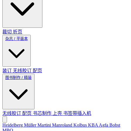
裁切
折页
杂志 / 平装本
装订
无线胶订
配页
图书制作 / 精装
无线胶订
配页
书芯制作
上壳
书签带插入机
Heidelberg
Müller Martini
Manroland
Kolbus
KBA
Agfa
Bobst
MBO