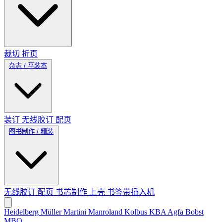
裁切
折页
杂志 / 平装本
装订
无线胶订
配页
图书制作 / 精装
无线胶订
配页
书芯制作
上壳
书签带插入机
Heidelberg
Müller Martini
Manroland
Kolbus
KBA
Agfa
Bobst
MBO