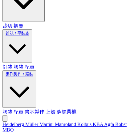
裁切
摺疊
雜誌 / 平裝本
釘裝
膠裝
配頁
書刊製作 / 精裝
膠裝
配頁
書芯製作
上殼
穿絲帶機
Heidelberg
Müller Martini
Manroland
Kolbus
KBA
Agfa
Bobst
MBO