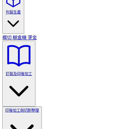
包裝生產
模切
糊盒機
燙金
釘裝及印後加工
印後加工與切割整理