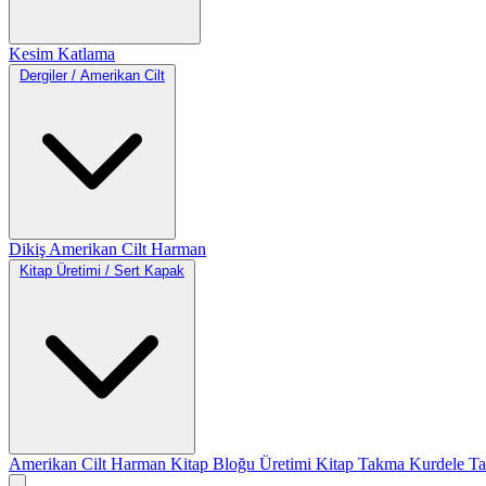
Kesim
Katlama
Dergiler / Amerikan Cilt
Dikiş
Amerikan Cilt
Harman
Kitap Üretimi / Sert Kapak
Amerikan Cilt
Harman
Kitap Bloğu Üretimi
Kitap Takma
Kurdele T