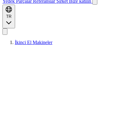
Yedek Parçalar
Referanslar
Şirket
Bize katılın
TR
İkinci El Makineler