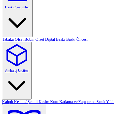
Baskı Çözümleri
Tabaka Ofset
Bobin Ofset
Dijital Baskı
Baskı Öncesi
Ambalaj Üretimi
Kalıplı Kesim / Şekilli Kesim
Kutu Katlama ve Yapıştırma
Sıcak Yald