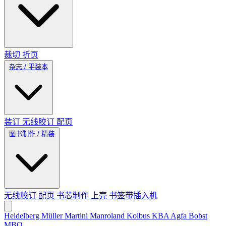
裁切
折页
杂志 / 平装本
装订
无线胶订
配页
图书制作 / 精装
无线胶订
配页
书芯制作
上壳
书签带插入机
Heidelberg
Müller Martini
Manroland
Kolbus
KBA
Agfa
Bobst
MBO